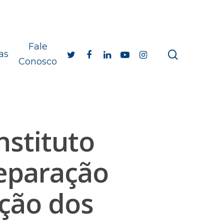
Fale
as
Conosco
nstituto
reparação
ução dos