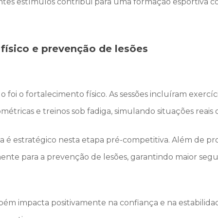
tes estímulos contribui para uma formação esportiva co
físico e prevenção de lesões
 foi o fortalecimento físico. As sessões incluíram exercíc
iométricas e treinos sob fadiga, simulando situações reai
ca é estratégico nesta etapa pré-competitiva. Além de p
mente para a prevenção de lesões, garantindo maior segu
ém impacta positivamente na confiança e na estabilidad