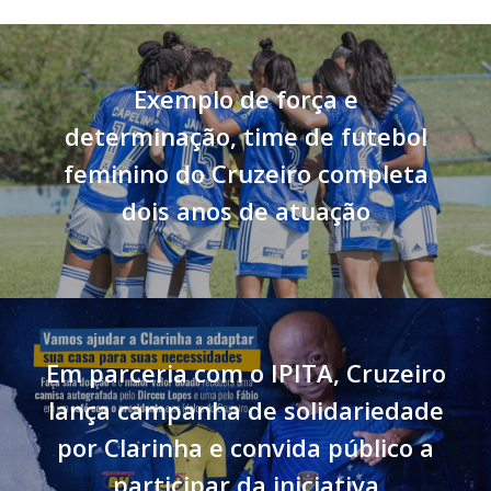
Exemplo de força e
determinação, time de futebol
feminino do Cruzeiro completa
dois anos de atuação
Em parceria com o IPITA, Cruzeiro
lança campanha de solidariedade
por Clarinha e convida público a
participar da iniciativa