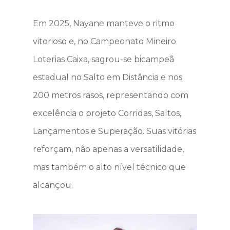
Em 2025, Nayane manteve o ritmo
Início
vitorioso e, no Campeonato Mineiro
Loterias Caixa, sagrou-se bicampeã
O Instituto
estadual no Salto em Distância e nos
Atuação
200 metros rasos, representando com
Governança
excelência o projeto Corridas, Saltos,
Lançamentos e Superação. Suas vitórias
Matérias
reforçam, não apenas a versatilidade,
Projetos
mas também o alto nível técnico que
Como apoiar
alcançou.
Fotos