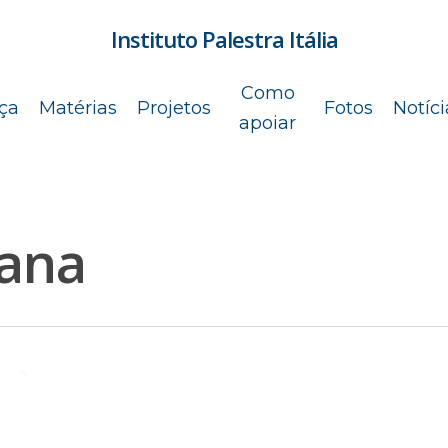
Instituto Palestra Itália
Como
ça
Matérias
Projetos
Fotos
Notíci
apoiar
iana
para fechar