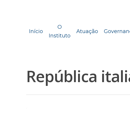
O
Início
Atuação
Governan
Instituto
República ital
Pressione Enter para pesquisar ou ESC 